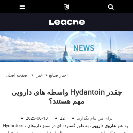
اخبار صنایع
>
خبر
>
صفحه اصلی
واسطه های دارویی Hydantoin چقدر
مهم هستند؟
برای من پیام بگذارید
●
22
●
2025-06-13
●
Hydantoin ، به عنوان
داروی دارویی
، به طور گسترده ای در سنتز داروهای
آنتی بیوتیک ، آنتی ویروسی و ضد سرطان استفاده می شود. این نه تنها به