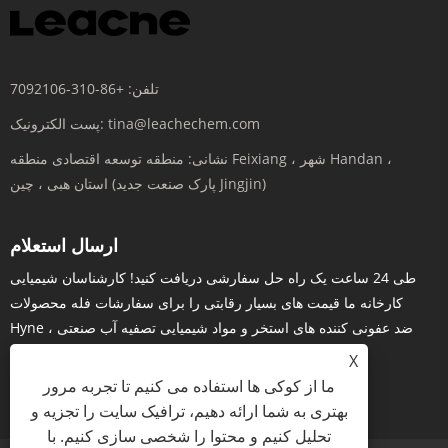
تلفن:
+86-310-7092106
tina@leachechem.com
پست الکترونیک:
نشانی:
منطقه توسعه اقتصادی منطقه Feixiang ، شهر Handan ،
استان هبی ، چین (پارک صنعت جدید Jingjin)
ارسال استعلام
طی 24 ساعت یک راه حل سفارشی دریافت کنید! کارشناسان شیمیایی
کارخانه ما قیمت های بسیار رقابتی را برای سفارشات فله محصولات
Hyne ، ضد عفونی کننده های استخر و مواد شیمیایی تصفیه آب صنعتی
ارائه می دهند.
X
ما از کوکی ها استفاده می کنیم تا تجربه مرور
پرس و جو در حال حاضر
بهتری به شما ارائه دهیم، ترافیک سایت را تجزیه و
تحلیل کنیم و محتوا را شخصی سازی کنیم. با